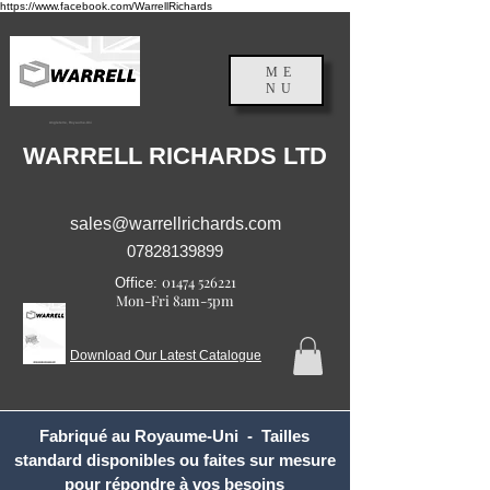
https://www.facebook.com/WarrellRichards
ME
NU
Angleterre, Royaume-Uni
WARRELL RICHARDS LTD
sales@warrellrichards.com
07828139899
01474 526221
Office:
Mon-Fri 8am-5pm
Download Our Latest Catalogue
Fabriqué au Royaume-Uni - Tailles
standard disponibles ou faites sur mesure
pour répondre à vos besoins