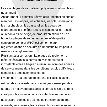
Les avantages de ce matériau polyvalent sont nombreux,
notamment :
Antidérapant - Le motif surélevé offre une traction sur les
marches, les rampes, les échelles, les sols, les hayons,
3MM Powder coated steel horizontal
Adjustable rear cab module bracket,
les marchepieds, les passerelles, les quais de
fitting kit, toolbox bracket set with
Powder coated steel fitting/mounting kit
chargement, etc., même lorsqu'ils sont mouillés, glacés
washers
Prix
980,00 £GB
ou recouverts de neige, de produits chimiques ou de
Prix promotionnel
À partir de
32,28 £GB
boue. La plaque de roulement en relief de qualité
Hors TVA
camion de pompier (FTQ) est conforme aux
Hors TVA
réglementations de sécurité de l'industrie NFPA pour la
résistance au glissement.
Résistant à la corrosion - La plaque de roulement en
métaux résistant à la corrosion, y compris l'acier
inoxydable et les alliages d'aluminium, offre des années
de service même dans les conditions les plus difficiles, y
compris les emplacements marins
Hygiénique - La plaque de marche est facile à laver et
est capable de résister aux dommages causés par des
agents de nettoyage puissants et corrosifs. Cela le rend
idéal pour les zones où une désinfection fréquente est
nécessaire, comme les usines de transformation des
aliments, les cuisines, les restaurants, les ambulances, le