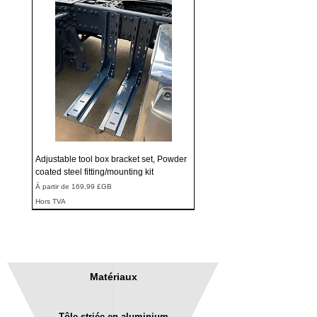
Adjustable tool box bracket set, Powder
coated steel fitting/mounting kit
Prix promotionnel
À partir de
169,99 £GB
Hors TVA
Matériaux
Tôle striée en aluminium