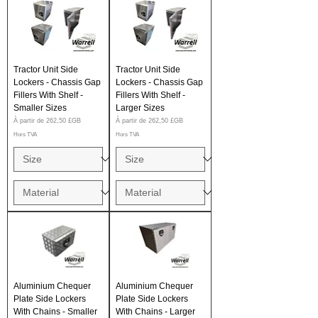
Tractor Unit Side
Tractor Unit Side
Lockers - Chassis Gap
Lockers - Chassis Gap
Fillers With Shelf -
Fillers With Shelf -
Smaller Sizes
Larger Sizes
Prix promotionnel
Prix promotionnel
À partir de
262,50 £GB
À partir de
262,50 £GB
Hors TVA
Hors TVA
Aluminium Chequer
Aluminium Chequer
Plate Side Lockers
Plate Side Lockers
With Chains - Smaller
With Chains - Larger