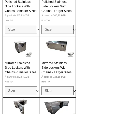
Polished Stainless
Polished Stainless
Side Lockers With
Side Lockers With
Chains - Smaller Sizes
Chains - Larger Sizes
Prix promotionnel
Prix promotionnel
À partir de
242,83 £GB
À partir de
300,36 £GB
Hors TVA
Hors TVA
Mirrored Stainless
Mirrored Stainless
Side Lockers With
Side Lockers With
Chains - Smaller Sizes
Chains - Larger Sizes
Prix promotionnel
Prix promotionnel
À partir de
272,64 £GB
À partir de
325,16 £GB
Hors TVA
Hors TVA