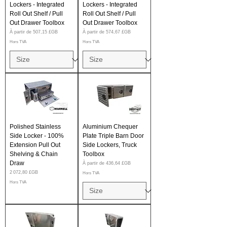
Lockers - Integrated
Lockers - Integrated
Roll Out Shelf / Pull
Roll Out Shelf / Pull
Out Drawer Toolbox
Out Drawer Toolbox
Prix promotionnel
Prix promotionnel
À partir de
507,15 £GB
À partir de
574,67 £GB
Hors TVA
Hors TVA
Polished Stainless
Aluminium Chequer
Side Locker - 100%
Plate Triple Barn Door
Extension Pull Out
Side Lockers, Truck
Shelving & Chain
Toolbox
Draw
Prix promotionnel
À partir de
436,64 £GB
Prix
2 072,80 £GB
Hors TVA
Hors TVA