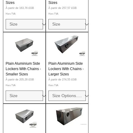
Sizes
Sizes
Prix promotionnel
Prix promotionnel
À partir de
163,76 £GB
À partir de
257,57 £GB
Hors TVA
Hors TVA
Plain Aluminium Side
Plain Aluminium Side
Lockers With Chains -
Lockers With Chains -
Smaller Sizes
Larger Sizes
Prix promotionnel
Prix promotionnel
À partir de
205,28 £GB
À partir de
274,55 £GB
Hors TVA
Hors TVA