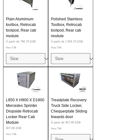
Plain Aluminium
Polished Stainless
toolbox, Retrocab
Toolbox, Retrocab
toolpod, Rear cab
toolpod, Rear cab
module
module
Prix promotionnel
Prix promotionnel
À partir de
790,70 £GB
À partir de
1 054,70 £GB
Hors TVA
Hors TVA
L850 X H900 X D1800
Treadplate Recovery
Mercedes Sprinter
Truck Side Locker,
Dropside Retrocab
Chequerplate Sliding
Locker Rear Cab
Inwards door
Module
Prix promotionnel
À partir de
457,80 £GB
Prix
907,68 £GB
Hors TVA
Hors TVA