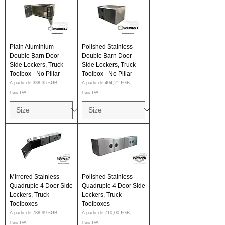
Plain Aluminium
Polished Stainless
Double Barn Door
Double Barn Door
Side Lockers, Truck
Side Lockers, Truck
Toolbox - No Pillar
Toolbox - No Pillar
Prix promotionnel
Prix promotionnel
À partir de
338,35 £GB
À partir de
404,21 £GB
Hors TVA
Hors TVA
Mirrored Stainless
Polished Stainless
Quadruple 4 Door Side
Quadruple 4 Door Side
Lockers, Truck
Lockers, Truck
Toolboxes
Toolboxes
Prix promotionnel
Prix promotionnel
À partir de
788,99 £GB
À partir de
710,00 £GB
Hors TVA
Hors TVA