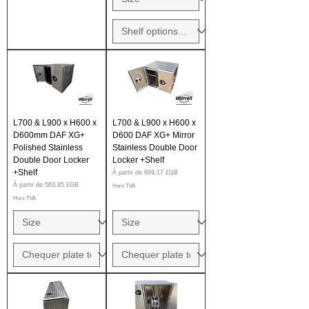
L700 & L900 x H600 x
L700 & L900 x H600 x
D600mm DAF XG+
D600 DAF XG+ Mirror
Polished Stainless
Stainless Double Door
Double Door Locker
Locker +Shelf
+Shelf
Prix promotionnel
À partir de
669,17 £GB
Prix promotionnel
À partir de
563,95 £GB
Hors TVA
Hors TVA