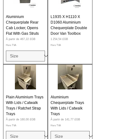
Aluminium
L1935 X H1110 X
Chequerplate Rear
D1060 Aluminium
Cab Locker, Opens
Chequerplate Double
Flat With Gas Struts
Door Van Toolbox
Prix promotionnel
Prix
À partir de
467,22 £GB
1 254,54 £GB
Hors TVA
Hors TVA
Plain Aluminium Trays
Aluminium
With Lids / Catwalk
Chequerplate Trays
Trays / Ratchet Strap
With Lids / Catwalk
Trays
Trays
Prix promotionnel
Prix promotionnel
À partir de
160,00 £GB
À partir de
141,77 £GB
Hors TVA
Hors TVA