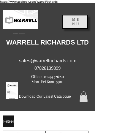
https://www.facebook.com/WarrellRichards
ME
NU
Angleterre, Royaume-Uni
WARRELL RICHARDS LTD
sales@warrellrichards.com
07828139899
01474 526221
Office:
Mon-Fri 8am-5pm
Download Our Latest Catalogue
Filtrer