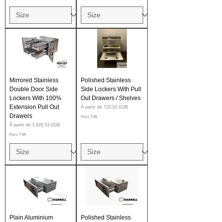
Mirrored Stainless
Polished Stainless
Double Door Side
Side Lockers With Pull
Lockers With 100%
Out Drawers / Shelves
Extension Pull Out
Prix promotionnel
À partir de
720,03 £GB
Drawers
Hors TVA
Prix promotionnel
À partir de
1 428,53 £GB
Hors TVA
Plain Aluminium
Polished Stainless