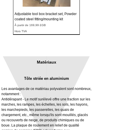
Adjustable tool box bracket set, Powder
coated steel fitting/mounting kit
Prix promotionnel
À partir de
169,99 £GB
Hors TVA
Matériaux
Tôle striée en aluminium
Les avantages de ce matériau polyvalent sont nombreux,
notamment :
Antidérapant - Le motif surélevé offre une traction sur les
marches, les rampes, les échelles, les sols, les hayons,
3MM Powder coated steel horizontal
Adjustable rear cab module bracket,
les marchepieds, les passerelles, les quais de
fitting kit, toolbox bracket set with
Powder coated steel fitting/mounting kit
chargement, etc., même lorsqu'ils sont mouillés, glacés
washers
Prix
980,00 £GB
ou recouverts de neige, de produits chimiques ou de
Prix promotionnel
À partir de
32,28 £GB
boue. La plaque de roulement en relief de qualité
Hors TVA