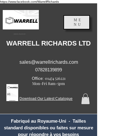
https://www.facebook.com/WarrellRichards
ME
NU
Angleterre, Royaume-Uni
WARRELL RICHARDS LTD
sales@warrellrichards.com
07828139899
01474 526221
Office:
Mon-Fri 8am-5pm
Download Our Latest Catalogue
Fabriqué au Royaume-Uni - Tailles
standard disponibles ou faites sur mesure
pour répondre à vos besoins