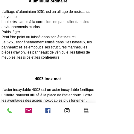
Aluminium ordinaire
L'alliage d'aluminium 5251 est un alliage de résistance
moyenne
haute résistance à la corrosion, en particulier dans les
environnements marins
Poids léger
Peut être peint ou laissé dans son état naturel
Le 5251 est généralement utilisé dans : les bateaux, les
panneaux et les emboutis, les structures marines, les
pièces d'avion, les panneaux de véhicule, les tubes de
meubles, les silos et les conteneurs
4003 Inox mat
L'acier inoxydable 4003 est un acier inoxydable ferritique
utilitaire, souvent utilisé à la place de l'acier doux. Il offre
les avantages des aciers inoxydables plus fortement
alliés tels que la résistance, la résistance à la corrosion
et à l'abrasion
250 fois plus résistant à la corrosion que l'acier doux
Résistance à la corrosion/à l'abrasion
Économique - Faible coût initial, faible maintenance
Haute résistance