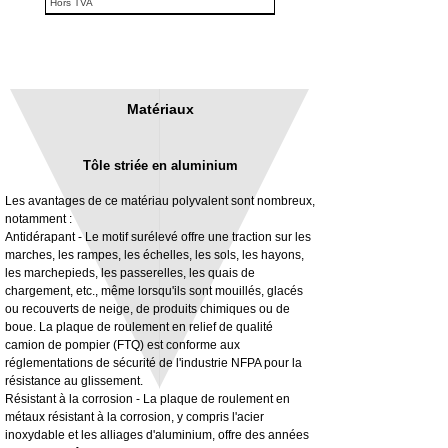
Hors TVA
Matériaux
Tôle striée en aluminium
Les avantages de ce matériau polyvalent sont nombreux,
notamment :
Antidérapant - Le motif surélevé offre une traction sur les
marches, les rampes, les échelles, les sols, les hayons,
3MM Powder coated steel horizontal
Adjustable rear cab module bracket,
les marchepieds, les passerelles, les quais de
fitting kit, toolbox bracket set with
Powder coated steel fitting/mounting kit
chargement, etc., même lorsqu'ils sont mouillés, glacés
washers
Prix
980,00 £GB
ou recouverts de neige, de produits chimiques ou de
Prix promotionnel
À partir de
32,28 £GB
boue. La plaque de roulement en relief de qualité
Hors TVA
camion de pompier (FTQ) est conforme aux
Hors TVA
réglementations de sécurité de l'industrie NFPA pour la
résistance au glissement.
Résistant à la corrosion - La plaque de roulement en
métaux résistant à la corrosion, y compris l'acier
inoxydable et les alliages d'aluminium, offre des années