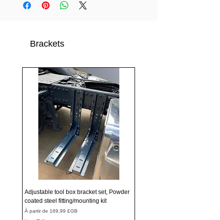
Brackets
Adjustable tool box bracket set, Powder
coated steel fitting/mounting kit
Prix promotionnel
À partir de
169,99 £GB