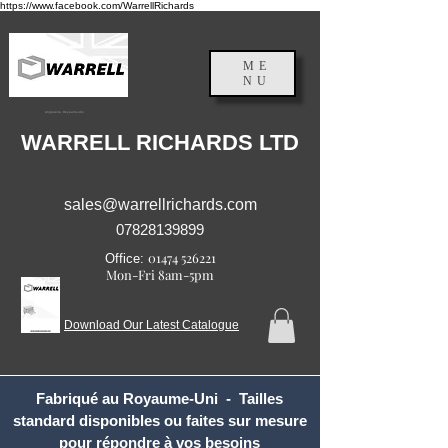
https://www.facebook.com/WarrellRichards
ME
NU
Angleterre, Royaume-Uni
WARRELL RICHARDS LTD
sales@warrellrichards.com
07828139899
01474 526221
Office:
Mon-Fri 8am-5pm
Download Our Latest Catalogue
Fabriqué au Royaume-Uni - Tailles
standard disponibles ou faites sur mesure
pour répondre à vos besoins