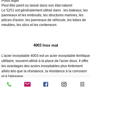
Poids léger
Peut être peint ou laissé dans son état naturel
Le 5251 est généralement utilisé dans : les bateaux, les
panneaux et les emboutis, les structures marines, les
pièces d'avion, les panneaux de véhicule, les tubes de
meubles, les silos et les conteneurs
4003 Inox mat
L'acier inoxydable 4003 est un acier inoxydable ferritique
utilitaire, souvent utilisé à la place de l'acier doux. Il offre
les avantages des aciers inoxydables plus fortement
alliés tels que la résistance, la résistance à la corrosion
et à l'abrasion
250 fois plus résistant à la corrosion que l'acier doux
Résistance à la corrosion/à l'abrasion
Économique - Faible coût initial, faible maintenance
Haute résistance
Excellente résistance aux chocs
Qualité d'acier inoxydable moins chère
Teneur en nickel inférieure à celle de l'acier inoxydable
304 de qualité supérieure
Le revêtement est fortement recommandé pour la
longévité