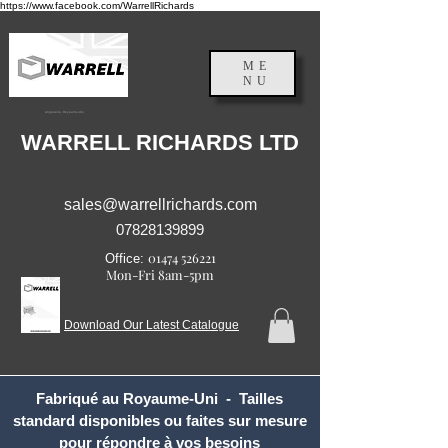
https://www.facebook.com/WarrellRichards
ME
NU
Angleterre, Royaume-Uni
WARRELL RICHARDS LTD
sales@warrellrichards.com
07828139899
01474 526221
Office:
Mon-Fri 8am-5pm
Download Our Latest Catalogue
Fabriqué au Royaume-Uni - Tailles
standard disponibles ou faites sur mesure
pour répondre à vos besoins