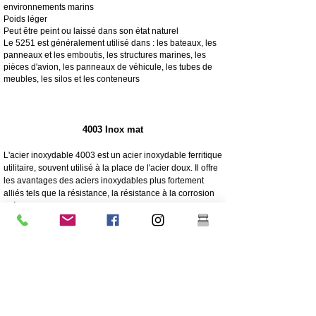
environnements marins
Poids léger
Peut être peint ou laissé dans son état naturel
Le 5251 est généralement utilisé dans : les bateaux, les
panneaux et les emboutis, les structures marines, les
pièces d'avion, les panneaux de véhicule, les tubes de
meubles, les silos et les conteneurs
4003 Inox mat
L'acier inoxydable 4003 est un acier inoxydable ferritique
utilitaire, souvent utilisé à la place de l'acier doux. Il offre
les avantages des aciers inoxydables plus fortement
alliés tels que la résistance, la résistance à la corrosion
et à l'abrasion
250 fois plus résistant à la corrosion que l'acier doux
Résistance à la corrosion/à l'abrasion
Économique - Faible coût initial, faible maintenance
Haute résistance
Excellente résistance aux chocs
Qualité d'acier inoxydable moins chère
Teneur en nickel inférieure à celle de l'acier inoxydable
304 de qualité supérieure