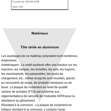
Prix promotionnel
À partir de
169,99 £GB
Hors TVA
Matériaux
Tôle striée en aluminium
Les avantages de ce matériau polyvalent sont nombreux,
notamment :
Antidérapant - Le motif surélevé offre une traction sur les
marches, les rampes, les échelles, les sols, les hayons,
3MM Powder coated steel horizontal
Adjustable rear cab module bracket,
les marchepieds, les passerelles, les quais de
fitting kit, toolbox bracket set with
Powder coated steel fitting/mounting kit
chargement, etc., même lorsqu'ils sont mouillés, glacés
washers
Prix
980,00 £GB
ou recouverts de neige, de produits chimiques ou de
Prix promotionnel
À partir de
32,28 £GB
boue. La plaque de roulement en relief de qualité
Hors TVA
camion de pompier (FTQ) est conforme aux
Hors TVA
réglementations de sécurité de l'industrie NFPA pour la
résistance au glissement.
Résistant à la corrosion - La plaque de roulement en
métaux résistant à la corrosion, y compris l'acier