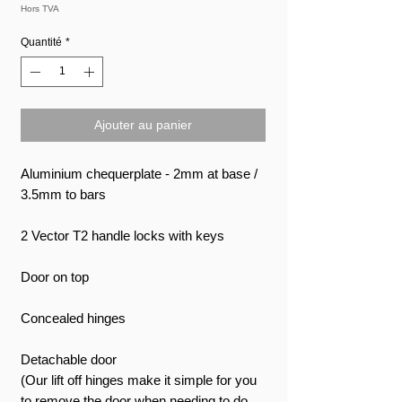
Hors TVA
Quantité
*
Ajouter au panier
Aluminium chequerplate - 2mm at base /
3.5mm to bars
2 Vector T2 handle locks with keys
Door on top
Concealed hinges
Detachable door
(Our lift off hinges make it simple for you
to remove the door when needing to do