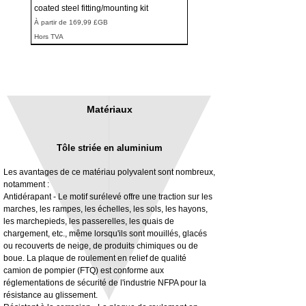
coated steel fitting/mounting kit
Prix promotionnel
À partir de
169,99 £GB
Hors TVA
Matériaux
Tôle striée en aluminium
Les avantages de ce matériau polyvalent sont nombreux,
notamment :
Antidérapant - Le motif surélevé offre une traction sur les
marches, les rampes, les échelles, les sols, les hayons,
3MM Powder coated steel horizontal
Adjustable rear cab module bracket,
les marchepieds, les passerelles, les quais de
fitting kit, toolbox bracket set with
Powder coated steel fitting/mounting kit
chargement, etc., même lorsqu'ils sont mouillés, glacés
washers
Prix
980,00 £GB
ou recouverts de neige, de produits chimiques ou de
Prix promotionnel
À partir de
32,28 £GB
boue. La plaque de roulement en relief de qualité
Hors TVA
camion de pompier (FTQ) est conforme aux
Hors TVA
réglementations de sécurité de l'industrie NFPA pour la
résistance au glissement.