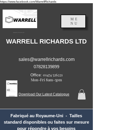
https://www.facebook.com/WarrellRichards
ME
NU
Angleterre, Royaume-Uni
WARRELL RICHARDS LTD
sales@warrellrichards.com
07828139899
01474 526221
Office:
Mon-Fri 8am-5pm
Download Our Latest Catalogue
Fabriqué au Royaume-Uni - Tailles
standard disponibles ou faites sur mesure
pour répondre à vos besoins