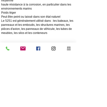
moyenne
haute résistance à la corrosion, en particulier dans les
environnements marins
Poids léger
Peut être peint ou laissé dans son état naturel
Le 5251 est généralement utilisé dans : les bateaux, les
panneaux et les emboutis, les structures marines, les
pièces d'avion, les panneaux de véhicule, les tubes de
meubles, les silos et les conteneurs
4003 Inox mat
L'acier inoxydable 4003 est un acier inoxydable ferritique
utilitaire, souvent utilisé à la place de l'acier doux. Il offre
les avantages des aciers inoxydables plus fortement
alliés tels que la résistance, la résistance à la corrosion
et à l'abrasion
250 fois plus résistant à la corrosion que l'acier doux
Résistance à la corrosion/à l'abrasion
Économique - Faible coût initial, faible maintenance
Haute résistance
Excellente résistance aux chocs
Qualité d'acier inoxydable moins chère
Teneur en nickel inférieure à celle de l'acier inoxydable