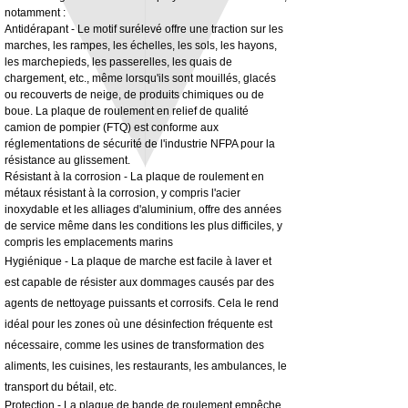
notamment :
Antidérapant - Le motif surélevé offre une traction sur les
marches, les rampes, les échelles, les sols, les hayons,
3MM Powder coated steel horizontal
Adjustable rear cab module bracket,
les marchepieds, les passerelles, les quais de
fitting kit, toolbox bracket set with
Powder coated steel fitting/mounting kit
chargement, etc., même lorsqu'ils sont mouillés, glacés
washers
Prix
980,00 £GB
ou recouverts de neige, de produits chimiques ou de
Prix promotionnel
À partir de
32,28 £GB
boue. La plaque de roulement en relief de qualité
Hors TVA
camion de pompier (FTQ) est conforme aux
Hors TVA
réglementations de sécurité de l'industrie NFPA pour la
résistance au glissement.
Résistant à la corrosion - La plaque de roulement en
métaux résistant à la corrosion, y compris l'acier
inoxydable et les alliages d'aluminium, offre des années
de service même dans les conditions les plus difficiles, y
compris les emplacements marins
Hygiénique - La plaque de marche est facile à laver et
est capable de résister aux dommages causés par des
agents de nettoyage puissants et corrosifs. Cela le rend
idéal pour les zones où une désinfection fréquente est
nécessaire, comme les usines de transformation des
aliments, les cuisines, les restaurants, les ambulances, le
transport du bétail, etc.
Protection - La plaque de bande de roulement empêche