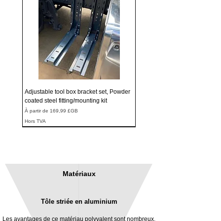
Adjustable tool box bracket set, Powder
coated steel fitting/mounting kit
Prix promotionnel
À partir de
169,99 £GB
Hors TVA
Matériaux
Tôle striée en aluminium
Les avantages de ce matériau polyvalent sont nombreux,