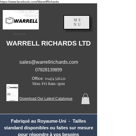
https://www.facebook.com/WarrellRichards
ME
NU
Angleterre, Royaume-Uni
WARRELL RICHARDS LTD
sales@warrellrichards.com
07828139899
01474 526221
Office:
Mon-Fri 8am-5pm
Download Our Latest Catalogue
Fabriqué au Royaume-Uni - Tailles
standard disponibles ou faites sur mesure
pour répondre à vos besoins